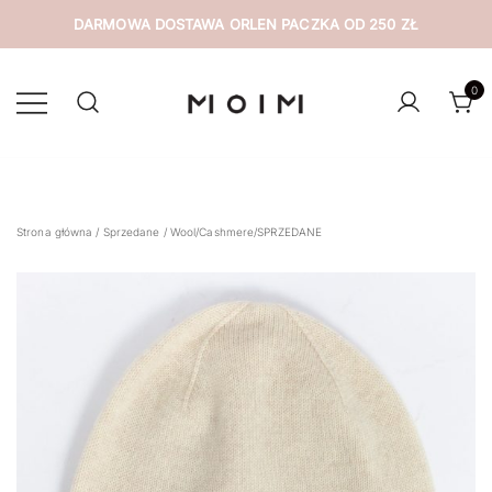
DARMOWA DOSTAWA ORLEN PACZKA OD 250 ZŁ
Przejdź
do
0
treści
wyselekcjonowana odzież z drugiej ręki
MOIM
Strona główna
/
Sprzedane
/ Wool/Cashmere/SPRZEDANE