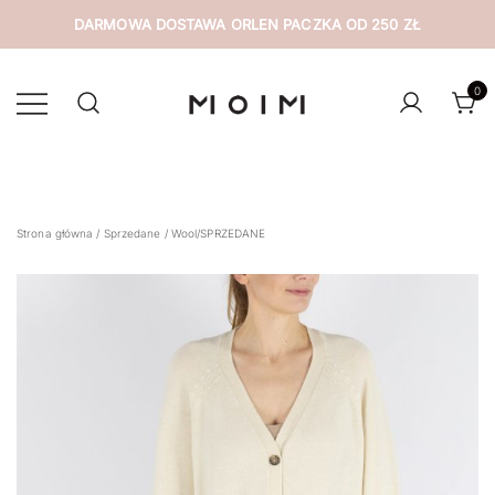
DARMOWA DOSTAWA ORLEN PACZKA OD 250 ZŁ
Przejdź
do
0
treści
wyselekcjonowana odzież z drugiej ręki
MOIM
Strona główna
/
Sprzedane
/ Wool/SPRZEDANE