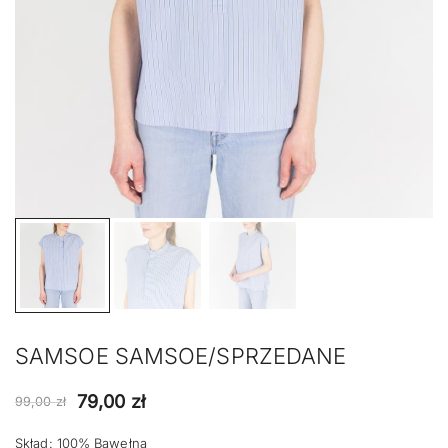
SAMSOE SAMSOE/SPRZEDANE
Pierwotna
Aktualna
79,00
zł
99,00
zł
cena
cena
Skład: 100% Bawełna