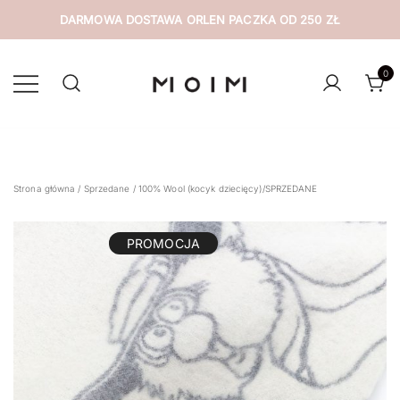
DARMOWA DOSTAWA ORLEN PACZKA OD 250 ZŁ
Przejdź
do
0
treści
wyselekcjonowana odzież z drugiej ręki
MOIM
Strona główna
/
Sprzedane
/ 100% Wool (kocyk dziecięcy)/SPRZEDANE
PROMOCJA