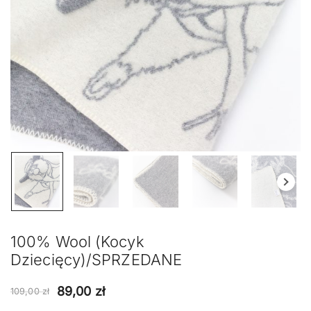
100% Wool (kocyk
Dziecięcy)/SPRZEDANE
Pierwotna
Aktualna
89,00
zł
109,00
zł
cena
cena