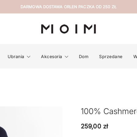
DARMOWA DOSTAWA ORLEN PACZKA OD 250 ZŁ
wyselekcjonowana odzież z drugiej ręki
MOIM
Ubrania
Akcesoria
Dom
Sprzedane
W
100% Cashme
259,00
zł