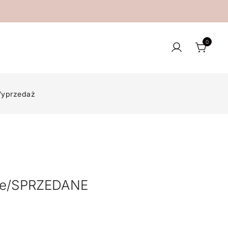
0
yprzedaż
re/SPRZEDANE