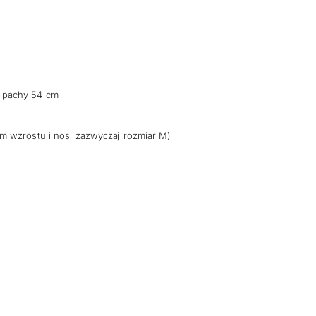
nosi:
9,20 zł.
 pachy 54 cm
m wzrostu i nosi zazwyczaj rozmiar M)