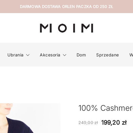
DARMOWA DOSTAWA ORLEN PACZKA OD 250 ZŁ
wyselekcjonowana odzież z drugiej ręki
MOIM
Ubrania
Akcesoria
Dom
Sprzedane
W
100% Cashme
Pierwotna
Ak
199,20
zł
249,00
zł
cena
c