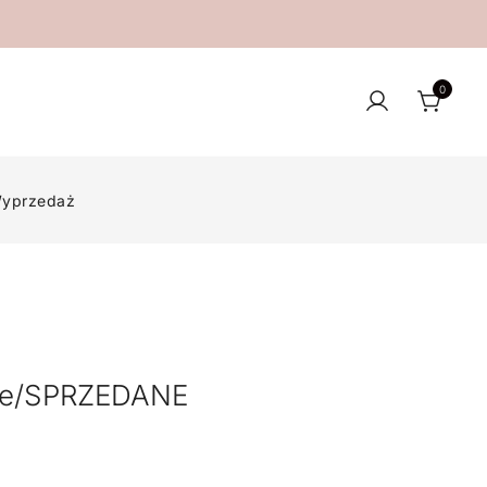
0
yprzedaż
re/SPRZEDANE
tualna
ena