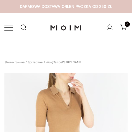
DARMOWA DOSTAWA ORLEN PACZKA OD 250 ZŁ
Przejdź
do
0
treści
wyselekcjonowana odzież z drugiej ręki
MOIM
Strona główna
/
Sprzedane
/ Wool/Tencel/SPRZEDANE