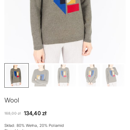
Wool
Pierwotna
Aktualna
134,40
zł
168,00
zł
cena
cena
Skład: 80% Wełna, 20% Poliamid
wynosiła:
wynosi: