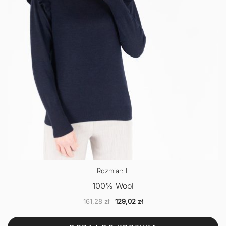
Rozmiar: L
100% Wool
Pierwotna
Aktualna
161,28
zł
129,02
zł
cena
cena
wynosiła:
wynosi: