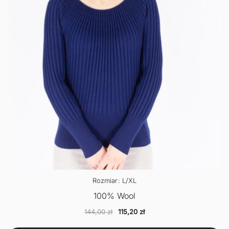
Rozmiar: L/XL
100% Wool
Pierwotna
Aktualna
144,00
zł
115,20
zł
cena
cena