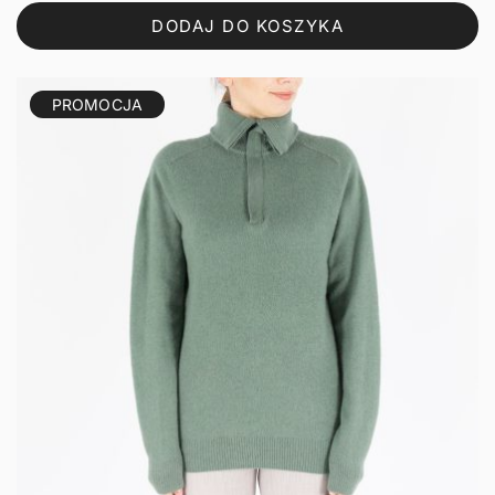
wynosiła:
wynosi:
DODAJ DO KOSZYKA
149,76 zł.
119,81 zł.
PROMOCJA