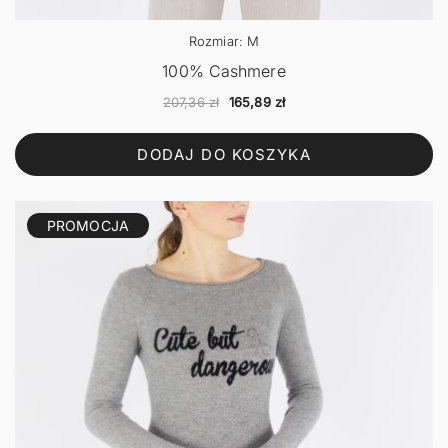
Rozmiar: M
100% Cashmere
Pierwotna
Aktualna
207,36
zł
165,89
zł
cena
cena
wynosiła:
wynosi:
DODAJ DO KOSZYKA
207,36 zł.
165,89 zł.
PROMOCJA