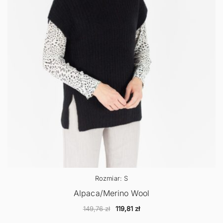
Rozmiar: S
Alpaca/Merino Wool
Pierwotna
Aktualna
149,76
zł
119,81
zł
cena
cena