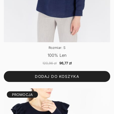
Rozmiar: S
100% Len
Pierwotna
Aktualna
120,96
zł
96,77
zł
cena
cena
wynosiła:
wynosi:
DODAJ DO KOSZYKA
120,96 zł.
96,77 zł.
PROMOCJA