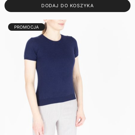
wynosiła:
wynosi:
DODAJ DO KOSZYKA
144,00 zł.
115,20 zł.
PROMOCJA