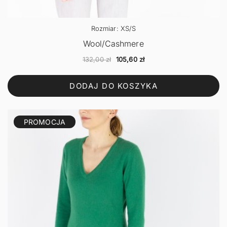
Rozmiar: XS/S
Wool/Cashmere
Pierwotna
Aktualna
132,00
zł
105,60
zł
cena
cena
wynosiła:
wynosi:
DODAJ DO KOSZYKA
132,00 zł.
105,60 zł.
PROMOCJA