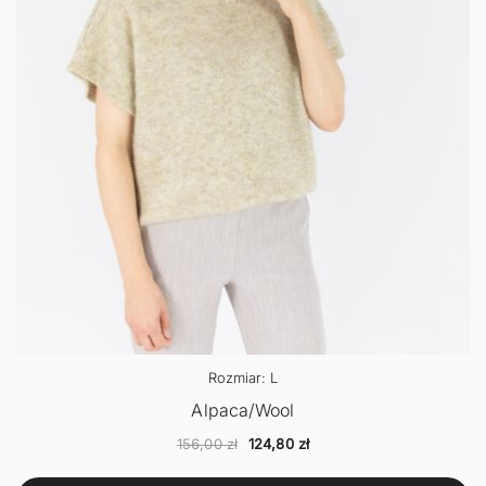
Rozmiar: L
Alpaca/Wool
Pierwotna
Aktualna
156,00
zł
124,80
zł
cena
cena
wynosiła:
wynosi: