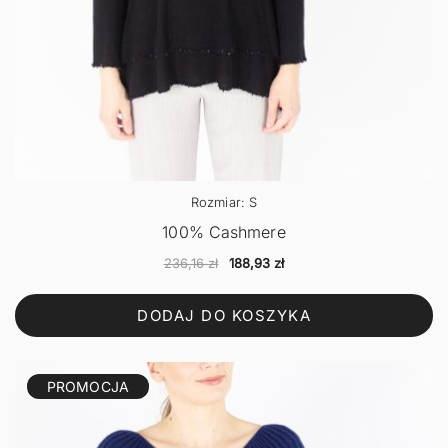
Rozmiar: S
100% Cashmere
Pierwotna
Aktualna
236,16
zł
188,93
zł
cena
cena
wynosiła:
wynosi:
DODAJ DO KOSZYKA
236,16 zł.
188,93 zł.
PROMOCJA