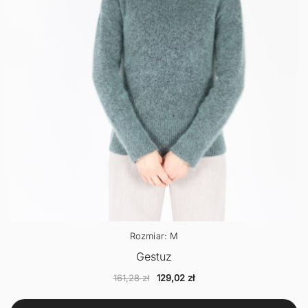
Rozmiar: M
Gestuz
Pierwotna
Aktualna
161,28
zł
129,02
zł
cena
cena
wynosiła:
wynosi: