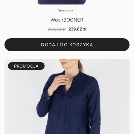
Rozmiar: L
Wool/BOGNER
Pierwotna
Aktualna
299,52
zł
239,62
zł
cena
cena
wynosiła:
wynosi:
DODAJ DO KOSZYKA
299,52 zł.
239,62 zł.
PROMOCJA