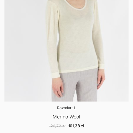
Rozmiar: L
Merino Wool
Pierwotna
Aktualna
126,72
zł
101,38
zł
cena
cena