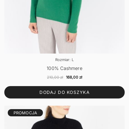
Rozmiar: L
100% Cashmere
Pierwotna
Aktualna
210,00
zł
168,00
zł
cena
cena
wynosiła:
wynosi:
DODAJ DO KOSZYKA
210,00 zł.
168,00 zł.
PROMOCJA