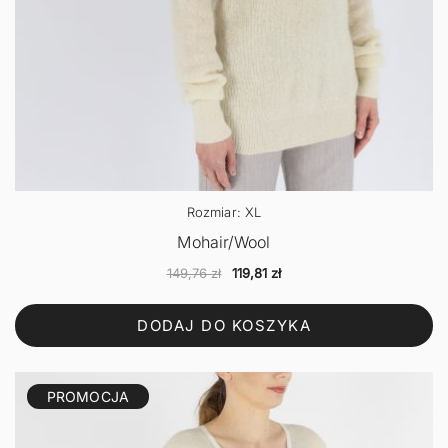
Rozmiar: XL
Mohair/Wool
Pierwotna
Aktualna
149,76
zł
119,81
zł
cena
cena
wynosiła:
wynosi:
DODAJ DO KOSZYKA
149,76 zł.
119,81 zł.
PROMOCJA