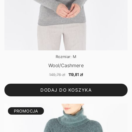
Rozmiar: M
Wool/Cashmere
Pierwotna
Aktualna
149,76
zł
119,81
zł
cena
cena
wynosiła:
wynosi:
DODAJ DO KOSZYKA
149,76 zł.
119,81 zł.
PROMOCJA