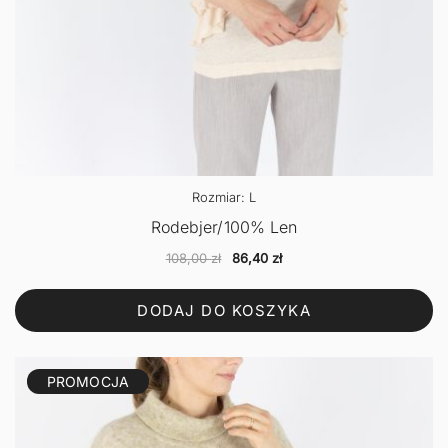
Rozmiar: L
Rodebjer/100% Len
Pierwotna
Aktualna
108,00
zł
86,40
zł
cena
cena
wynosiła:
wynosi:
DODAJ DO KOSZYKA
108,00 zł.
86,40 zł.
PROMOCJA