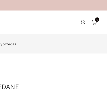
0
yprzedaż
EDANE