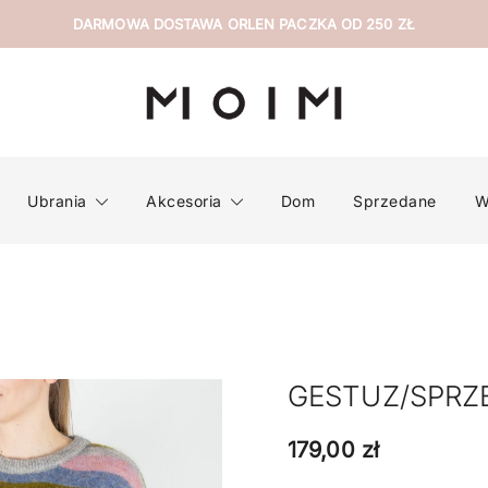
DARMOWA DOSTAWA ORLEN PACZKA OD 250 ZŁ
wyselekcjonowana odzież z drugiej ręki
MOIM
Ubrania
Akcesoria
Dom
Sprzedane
W
GESTUZ/SPRZ
179,00
zł