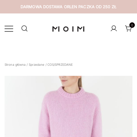
DARMOWA DOSTAWA ORLEN PACZKA OD 250 ZŁ
Przejdź
do
0
treści
wyselekcjonowana odzież z drugiej ręki
MOIM
Strona główna
/
Sprzedane
/ COS/SPRZEDANE