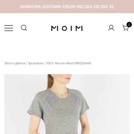
DARMOWA DOSTAWA ORLEN PACZKA OD 250 ZŁ
Przejdź
do
0
treści
wyselekcjonowana odzież z drugiej ręki
MOIM
Strona główna
/
Sprzedane
/ 100% Merino Wool/SPRZEDANE