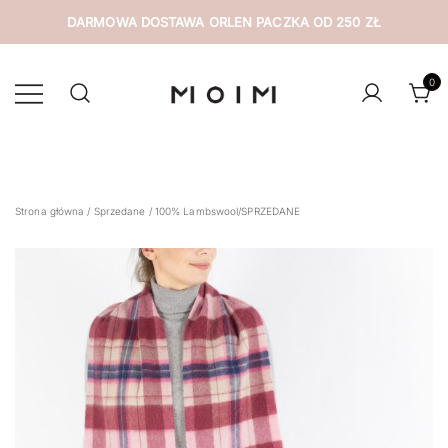
DARMOWA DOSTAWA ORLEN PACZKA OD 250 ZŁ
Przejdź
do
0
treści
wyselekcjonowana odzież z drugiej ręki
MOIM
Strona główna
/
Sprzedane
/ 100% Lambswool/SPRZEDANE