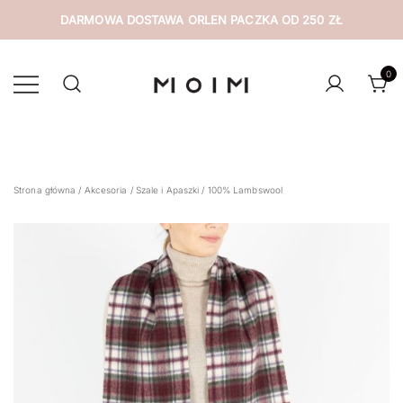
DARMOWA DOSTAWA ORLEN PACZKA OD 250 ZŁ
Przejdź
do
0
treści
wyselekcjonowana odzież z drugiej ręki
MOIM
Strona główna
/
Akcesoria
/
Szale i Apaszki
/ 100% Lambswool