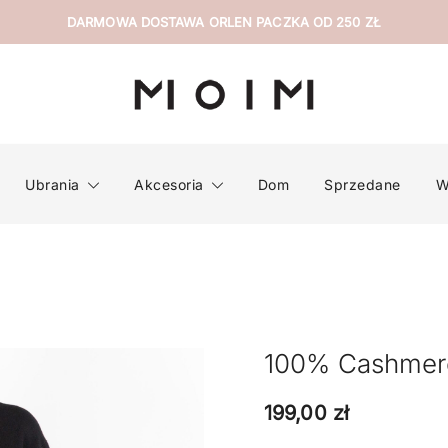
DARMOWA DOSTAWA ORLEN PACZKA OD 250 ZŁ
wyselekcjonowana odzież z drugiej ręki
MOIM
Ubrania
Akcesoria
Dom
Sprzedane
W
100% Cashme
199,00
zł